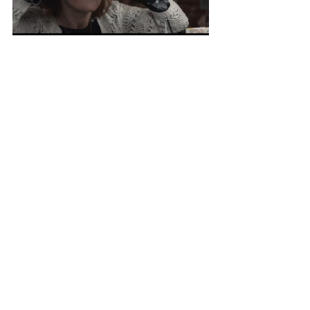
Gerne bin ich mit meinen Fragen in deinem 
Forschungsteam, um nach Gründen und 
Hinweisen zu suchen und begleite dich mit 
meinen Ideen und meiner Erfahrung auf 
einen Lösungsweg. Denn ich weiß wie du 
dich fühlst.
Lass uns gern mal gemeinsam ganz 
individuell und vertraulich schauen, was 
los ist. Klicke unter der Rubrik 
Zusammenarbeit, über meine 
Angebotspakte, für mehr Sicherheit in 
deiner Elternschaft.
Bis dahin, bleib offen und einmalig,
deine Michaela
Elterntipps
Elternratgeber
Kindergarten