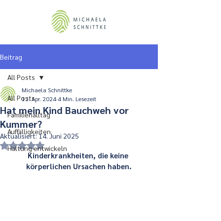
Beitrag
All Posts
Michaela Schnittke
All Posts
13. Apr. 2024
4 Min. Lesezeit
Hat mein Kind Bauchweh vor
Familienalltag
Kummer?
Auffälligkeiten
Aktualisiert:
14. Juni 2025
Mit NaN von 5 Sternen bewertet.
Haltung entwickeln
Kinderkrankheiten, die keine 
körperlichen Ursachen haben.