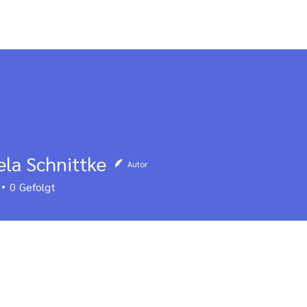
rt
Für Familien
Für Fachkräfte
Klopfakup
la Schnittke
Autor
0
Gefolgt