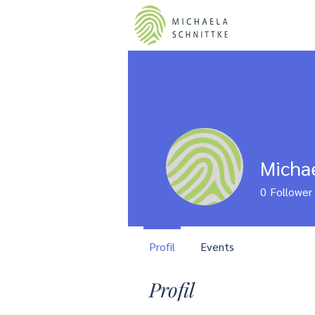
Sta
Michae
0
Follower
Profil
Events
Profil