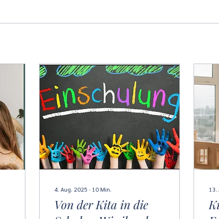
4. Aug. 2025
∙
10
Min.
13.
Von der Kita in die
K