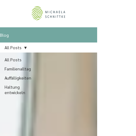
Blog
All Posts
All Posts
Familienalltag
Auffälligkeiten
Haltung
entwickeln