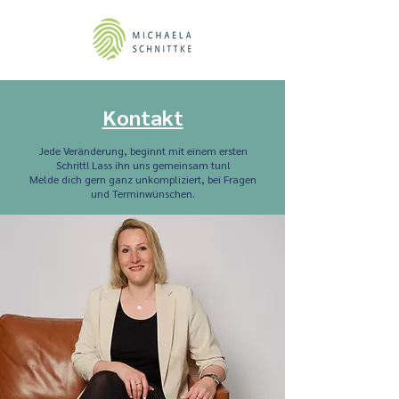
Kontakt
Jede Veränderung, beginnt mit einem ersten
Schritt! Lass ihn uns gemeinsam tun!
Melde dich gern ganz unkompliziert, bei Fragen
und Terminwünschen.