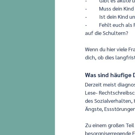
-          Gibt es aku
-          Muss dein K
-          Ist dein Kin
-          Fehlt euch 
auf die Schultern?
Wenn du hier viele Fr
dich, ob dies langfri
Was sind häufige 
Derzeit meist diagnos
Lese- Rechtschreibsc
des Sozialverhalten,
Ängste, Essstörungen
Zu einem großen Teil
besorgniserregende E