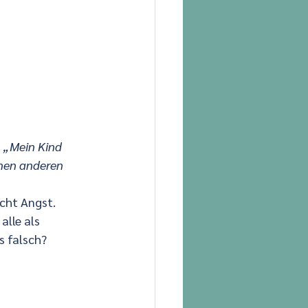
 
„Mein Kind 
inen anderen 
 
cht Angst. 
lle als 
s falsch?