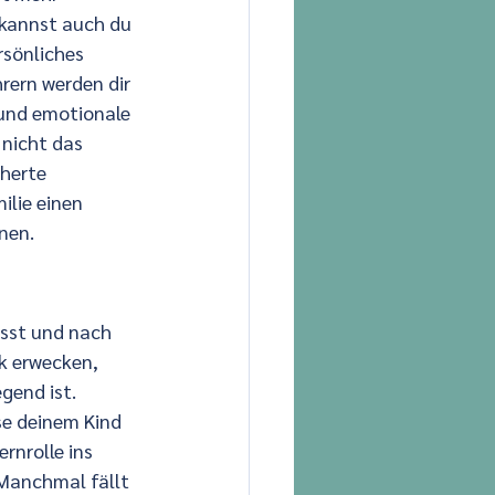
 kannst auch du 
rsönliches 
rern werden dir 
 und emotionale 
 nicht das 
herte 
lie einen 
nen.
usst und nach 
k erwecken, 
gend ist.
se deinem Kind 
rnrolle ins 
Manchmal fällt 