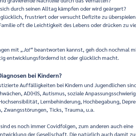
te und gravierende Nachteile durch das Verhalten?
ind sich durch seinen Alltag kämpfen oder wird geärgert?
d unglücklich, frustriert oder versucht Defizite zu überspielen
als Familie oft die Leichtigkeit des Lebens oder drücken zu v
agen mit 
„Ja!“
 beantworten kannst, geh doch nochmal mit
stig entwicklungsfördernd ist oder glücklich macht.
Diagnosen bei Kindern?
tizierte Auffälligkeiten bei Kindern und Jugendlichen sind
hwächen, AD(H)S, Autismus, soziale Anpassungsschwierig
 Hochsensibilität, Lernbehinderung, Hochbegabung, Depre
, Zwangsstörungen, Ticks, Trauma, u.a.
 sind es noch immer Covidfolgen, zum anderen auch eine 
ntwicklung der Gesellschaft. Die natürlich auch damit 