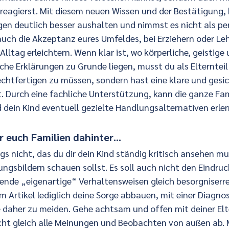
eagierst. Mit diesem neuen Wissen und der Bestätigung,
gen deutlich besser aushalten und nimmst es nicht als pe
auch die Akzeptanz eures Umfeldes, bei Erziehern oder Leh
lltag erleichtern. Wenn klar ist, wo körperliche, geistige
he Erklärungen zu Grunde liegen, musst du als Elternteil
echtfertigen zu müssen, sondern hast eine klare und gesic
 Durch eine fachliche Unterstützung, kann die ganze Fami
dein Kind eventuell gezielte Handlungsalternativen erler
r euch Familien dahinter…
ings nicht, das du dir dein Kind ständig kritisch ansehen m
gsbildern schauen sollst. Es soll auch nicht den Eindruc
ende „eigenartige“ Verhaltensweisen gleich besorgniserre
m Artikel lediglich deine Sorge abbauen, mit einer Diagno
 daher zu meiden. Gehe achtsam und offen mit deiner Elte
cht gleich alle Meinungen und Beobachten von außen ab. 