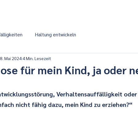
rt
Für Familien
Für Fachkräfte
Klopfakup
älligkeiten
Haltung entwickeln
8. Mai 2024
4 Min. Lesezeit
ose für mein Kind, ja oder n
rnen bewertet.
twicklungsstörung, Verhaltensauffälligkeit oder 
nfach nicht fähig dazu, mein Kind zu erziehen?“