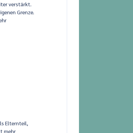
ter verstärkt. 
eigenen Grenze. 
ehr 
s Elternteil, 
it mehr 