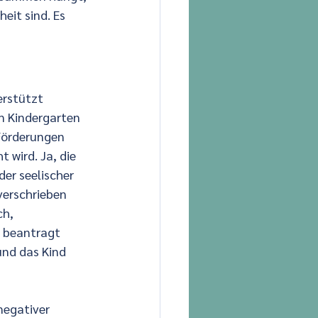
eit sind. Es 
erstützt 
n Kindergarten 
Förderungen 
 wird. Ja, die 
der seelischer 
verschrieben 
h, 
e beantragt 
und das Kind 
negativer 