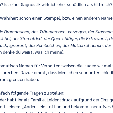
? Ist eine Diagnostik wirklich eher schädlich als hilfreich?
n Wahrheit schon einen Stempel, bzw. einen anderen Name
die Dramaqueen, das Träumerchen, verzogen, der Klassenclo
hei, der Störenfried, der Querschläger, die Extrawurst, de
ack, ignorant, das Penibelchen, das Muttersöhnchen, der T
ch denke du weißt, was ich meine).
atisch Namen für Verhaltensweisen die, sagen wir mal v
tsprechen. Dazu kommt, dass Menschen sehr unterschiedl
eranzgrenzen haben.
einfach folgende Fragen zu stellen:
nd oder habt ihr als Familie, Leidensdruck aufgrund der Einzig
Kind mit seinem „Anderssein“ oft an und bekommt negatives