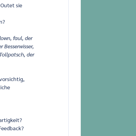
 Outet sie 
n?
wn, faul, der 
r Besserwisser, 
ollpatsch, der 
orsichtig, 
iche 
artigkeit?
 Feedback?