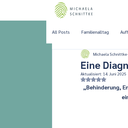
Sta
All Posts
Familienalltag
Auff
Michaela Schnittke
Eine Diagn
Aktualisiert:
14. Juni 2025
Mit NaN von 5 Ste
„Behinderung, En
ei