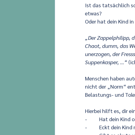
Ist das tatsächlich so
etwas?
Oder hat dein Kind i
„Der Zappelphilipp, 
Chaot, dumm, das Weic
unerzogen, der Fresss
Suppenkasper, …“
 (i
Menschen haben autom
nicht der „Norm“ en
Belastungs- und Tol
Hierbei hilft es, dir 
-          Hat dein Ki
-          Eckt dein 