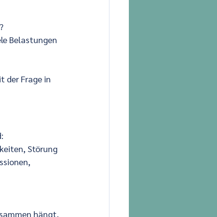
?
iele Belastungen 
 der Frage in 
:
keiten, Störung 
ssionen, 
zusammen hängt, 